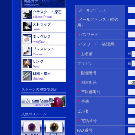
*
メールアドレス
*
メールアドレス（確認
用）
*
パスワード
*
パスワード（確認用）
＊
お名前
姓
フリガナ
姓
＊
郵便番号
＊
都道府県
＊
市区郡町村
＊
番地
ビル名
＊
電話番号
FAX番号