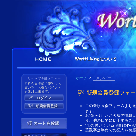
ホーム
>
メンバー
無料会員登録で便利にお
買い物！お得なポイント
もGET出来ます。
この新規入会フォームより
ます。
お預かりしたお客様の情報
り、他の目的に使用するこ
*印の付いている項目は必須
英数字は半角での記入をお