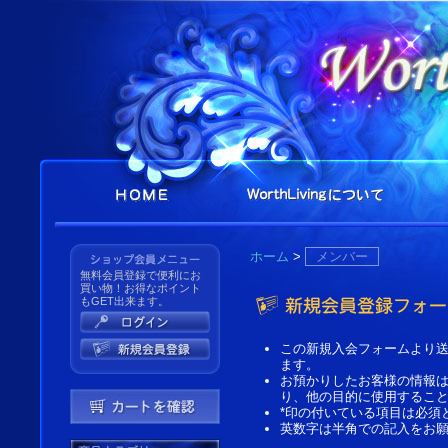
ホーム
>
メンバー
無料会員登録で便利にお
買い物！お得なポイント
もGET出来ます。
この新規入会フォームより
ます。
お預かりしたお客様の情報
り、他の目的に使用するこ
*印の付いている項目は必須
英数字は半角での記入をお