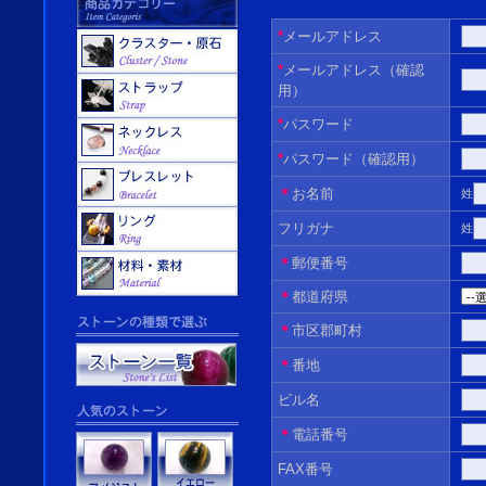
*
メールアドレス
*
メールアドレス（確認
用）
*
パスワード
*
パスワード（確認用）
＊
お名前
姓
フリガナ
姓
＊
郵便番号
＊
都道府県
＊
市区郡町村
＊
番地
ビル名
＊
電話番号
FAX番号