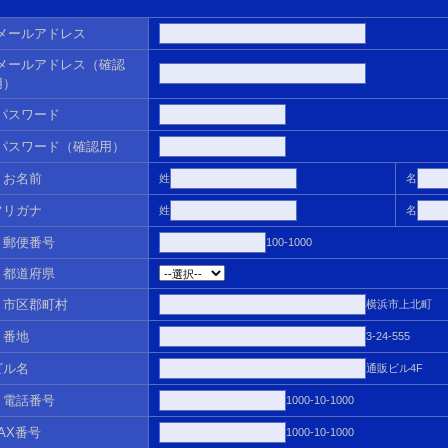
メールアドレス
メールアドレス（確認
用）
パスワード
パスワード（確認用）
＊
お名前
姓
名
フリガナ
姓
名
＊
郵便番号
100-1000
＊
都道府県
＊
市区郡町村
横浜市上北町
＊
番地
3-24-555
ビル名
通販ビル4F
＊
電話番号
1000-10-1000
FAX番号
1000-10-1000