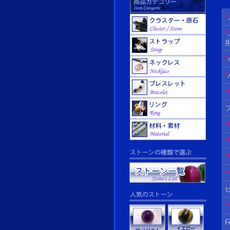
*
*
*
*