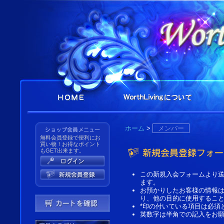
ホーム
>
メンバー
無料会員登録で便利にお
買い物！お得なポイント
もGET出来ます。
この新規入会フォームより
ます。
お預かりしたお客様の情報
り、他の目的に使用するこ
*印の付いている項目は必須
英数字は半角での記入をお