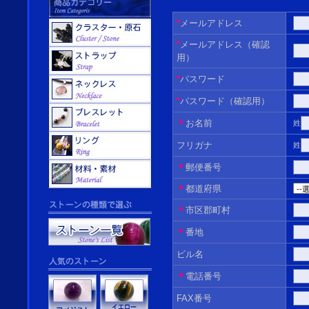
*
メールアドレス
*
メールアドレス（確認
用）
*
パスワード
*
パスワード（確認用）
＊
お名前
姓
フリガナ
姓
＊
郵便番号
＊
都道府県
＊
市区郡町村
＊
番地
ビル名
＊
電話番号
FAX番号